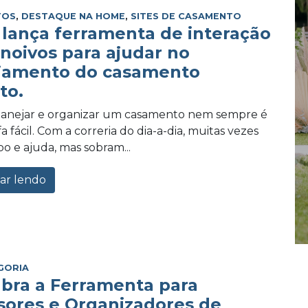
TOS
,
DESTAQUE NA HOME
,
SITES DE CASAMENTO
lança ferramenta de interação
 noivos para ajudar no
jamento do casamento
to.
planejar e organizar um casamento nem sempre é
 fácil. Com a correria do dia-a-dia, muitas vezes
po e ajuda, mas sobram...
ar lendo
GORIA
bra a Ferramenta para
sores e Organizadores de