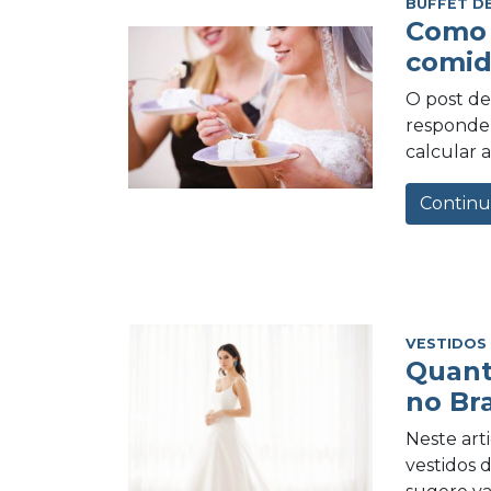
BUFFET D
Como 
comid
O post de 
responder
calcular a
Continu
VESTIDOS
Quant
no Bra
Neste art
vestidos 