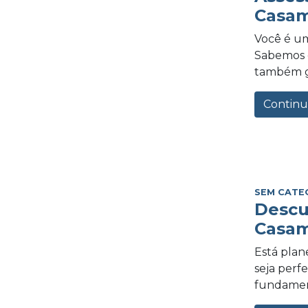
Casam
Você é um
Sabemos o
também gra
Continu
SEM CATE
Descu
Casam
Está plan
seja perf
fundament