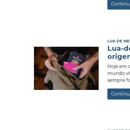
Continu
LUA DE ME
Lua-d
orige
Hoje em d
mundo vi
sempre foi
Continu