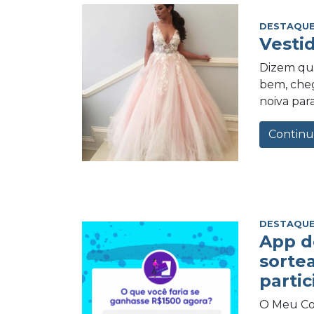
DESTAQUE
Vesti
Dizem qu
bem, cheg
noiva para
Continu
DESTAQUE
App d
sorte
partic
O Meu Com