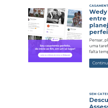
CASAMEN
Wedy 
entre
plane
perfei
Pensar, 
uma tarefa
falta tem
Continu
SEM CATE
Descu
Asses