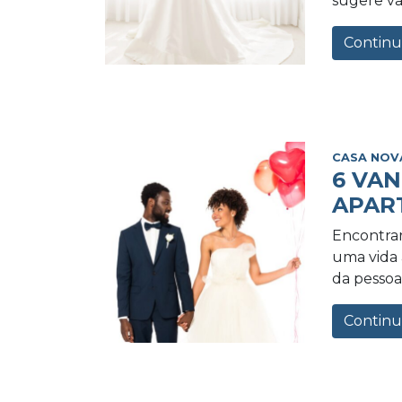
sugere va
Continu
CASA NOV
6 VA
APAR
Encontrar
uma vida a
da pessoa 
Continu