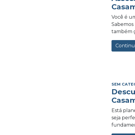
Casam
Você é um
Sabemos o
também gra
Continu
SEM CATE
Descu
Casam
Está plan
seja perf
fundament