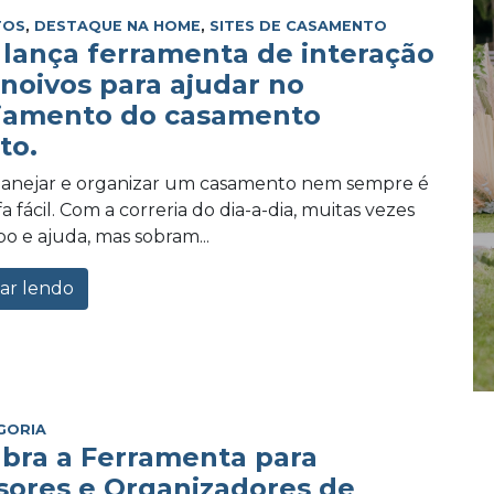
TOS
,
DESTAQUE NA HOME
,
SITES DE CASAMENTO
lança ferramenta de interação
 noivos para ajudar no
jamento do casamento
to.
planejar e organizar um casamento nem sempre é
 fácil. Com a correria do dia-a-dia, muitas vezes
po e ajuda, mas sobram...
ar lendo
GORIA
bra a Ferramenta para
sores e Organizadores de