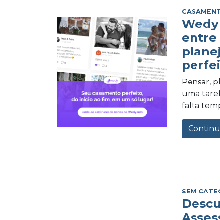
CASAMEN
Wedy 
entre
plane
perfei
Pensar, 
uma tarefa
falta tem
Continu
SEM CATE
Descu
Asses