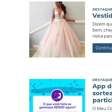
DESTAQUE
Vesti
Dizem qu
bem, cheg
noiva para
Continu
DESTAQUE
App d
sorte
partic
O Meu Com