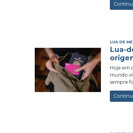
Continu
LUA DE ME
Lua-d
orige
Hoje em d
mundo vi
sempre foi
Continu