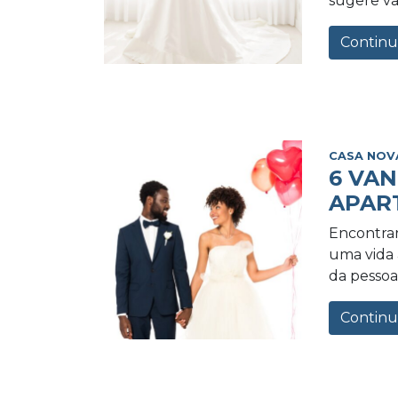
sugere va
Continu
CASA NOV
6 VA
APAR
Encontrar
uma vida a
da pessoa 
Continu