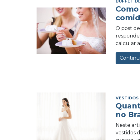
BUFFET D
Como 
comid
O post de 
responder
calcular a
Continu
VESTIDOS
Quant
no Bra
Neste art
vestidos 