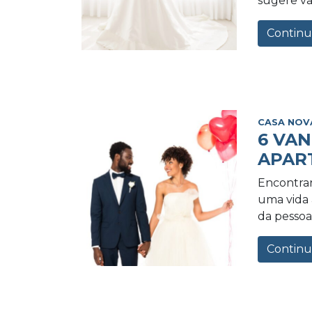
sugere va
Continu
CASA NOV
6 VA
APAR
Encontrar
uma vida a
da pessoa 
Continu