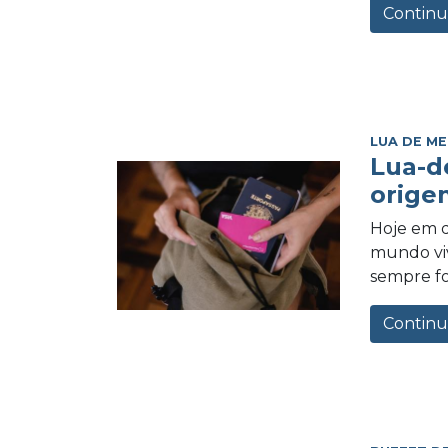
Continu
LUA DE ME
Lua-d
orige
Hoje em d
mundo vi
sempre foi
Continu