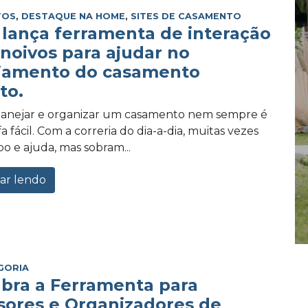
TOS
,
DESTAQUE NA HOME
,
SITES DE CASAMENTO
lança ferramenta de interação
 noivos para ajudar no
jamento do casamento
to.
planejar e organizar um casamento nem sempre é
 fácil. Com a correria do dia-a-dia, muitas vezes
po e ajuda, mas sobram...
ar lendo
GORIA
bra a Ferramenta para
sores e Organizadores de