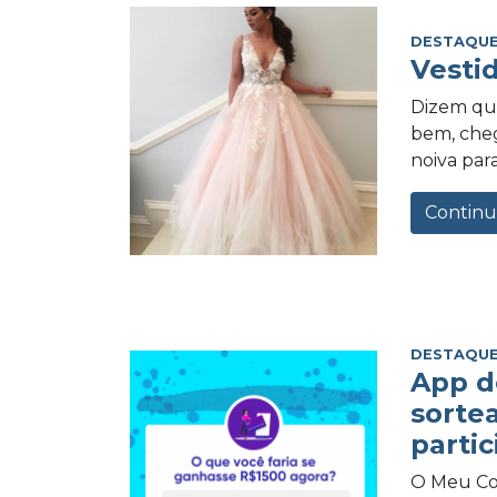
DESTAQUE
Vesti
Dizem qu
bem, cheg
noiva para
Continu
DESTAQUE
App d
sorte
partic
O Meu Com