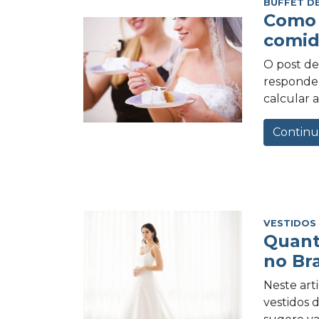
BUFFET D
Como 
comid
O post de 
responder
calcular a
Continu
VESTIDOS
Quant
no Bra
Neste art
vestidos 