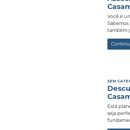
Casam
Você é um
Sabemos o
também gra
Continu
SEM CATE
Descu
Casam
Está plan
seja perf
fundament