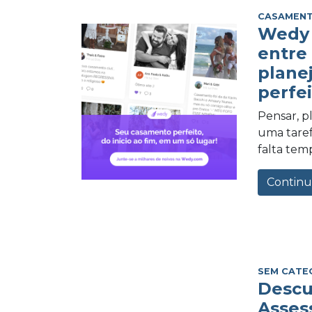
CASAMEN
Wedy 
entre
plane
perfei
Pensar, 
uma tarefa
falta tem
Continu
SEM CATE
Descu
Asses