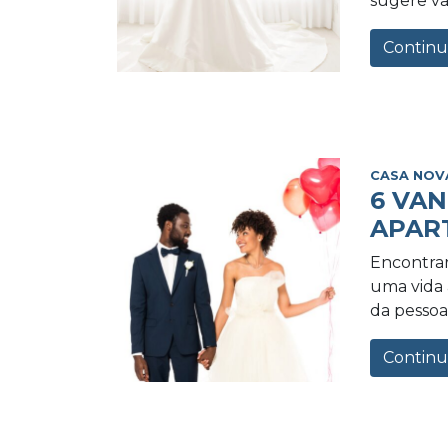
sugere va
Continu
CASA NOV
6 VA
APAR
Encontrar
uma vida a
da pessoa 
Continu