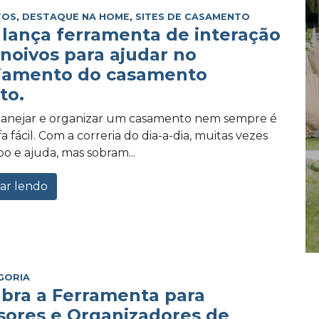
TOS
,
DESTAQUE NA HOME
,
SITES DE CASAMENTO
lança ferramenta de interação
 noivos para ajudar no
jamento do casamento
to.
planejar e organizar um casamento nem sempre é
 fácil. Com a correria do dia-a-dia, muitas vezes
po e ajuda, mas sobram...
ar lendo
GORIA
bra a Ferramenta para
sores e Organizadores de