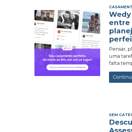
CASAMEN
Wedy 
entre
plane
perfei
Pensar, 
uma tarefa
falta tem
Continu
SEM CATE
Descu
Asses