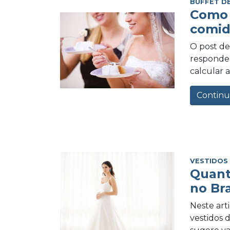
BUFFET D
Como 
comid
O post de 
responder
calcular a
Continu
VESTIDOS
Quant
no Bra
Neste art
vestidos 