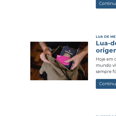
Continu
LUA DE ME
Lua-d
orige
Hoje em d
mundo vi
sempre foi
Continu