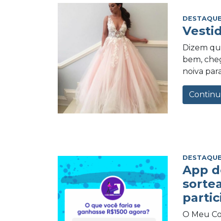
DESTAQUE
Vesti
Dizem qu
bem, cheg
noiva para
Continu
DESTAQUE
App d
sorte
partic
O Meu Com