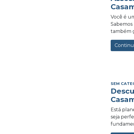
Casam
Você é um
Sabemos o
também gra
Continu
SEM CATE
Descu
Casam
Está plan
seja perf
fundament