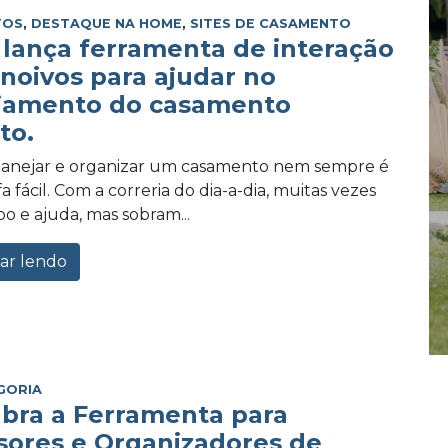
TOS
,
DESTAQUE NA HOME
,
SITES DE CASAMENTO
lança ferramenta de interação
 noivos para ajudar no
jamento do casamento
to.
planejar e organizar um casamento nem sempre é
 fácil. Com a correria do dia-a-dia, muitas vezes
po e ajuda, mas sobram...
ar lendo
GORIA
bra a Ferramenta para
sores e Organizadores de