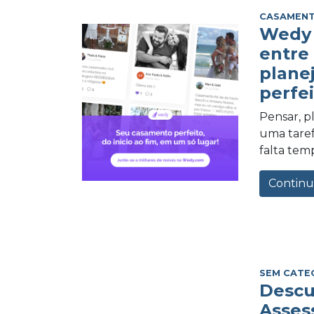
CASAMEN
Wedy 
entre
plane
perfei
Pensar, 
uma tarefa
falta tem
Continu
SEM CATE
Descu
Asses