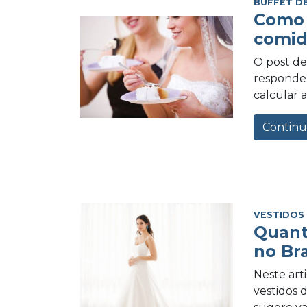
BUFFET D
Como 
comid
O post de 
responder
calcular a
Continu
VESTIDOS
Quant
no Bra
Neste art
vestidos 