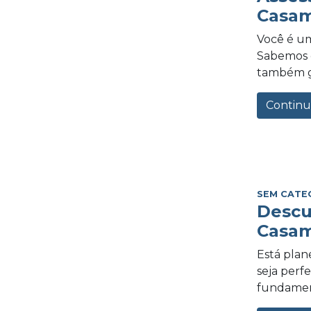
Casam
Você é um
Sabemos o
também gra
Continu
SEM CATE
Descu
Casam
Está plan
seja perf
fundament