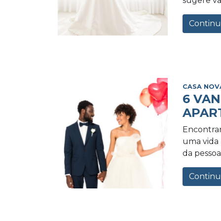
sugere va
Continu
CASA NOV
6 VA
APAR
Encontrar
uma vida a
da pessoa 
Continu