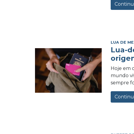
Continu
LUA DE ME
Lua-d
orige
Hoje em d
mundo vi
sempre foi
Continu