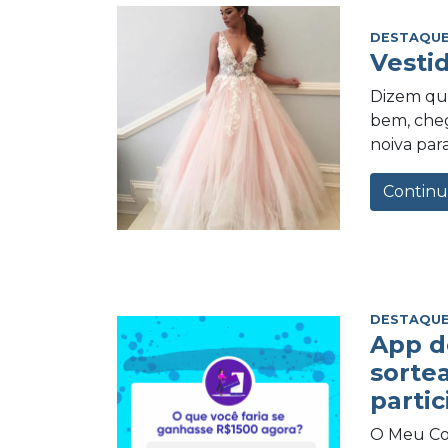
DESTAQUE
Vesti
Dizem qu
bem, cheg
noiva para
Continu
DESTAQUE
App d
sorte
partic
O Meu Com