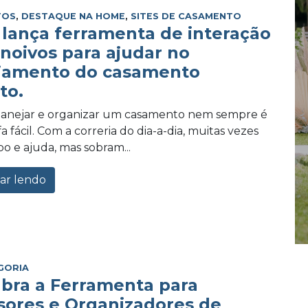
TOS
,
DESTAQUE NA HOME
,
SITES DE CASAMENTO
lança ferramenta de interação
 noivos para ajudar no
jamento do casamento
to.
planejar e organizar um casamento nem sempre é
 fácil. Com a correria do dia-a-dia, muitas vezes
po e ajuda, mas sobram...
ar lendo
GORIA
bra a Ferramenta para
sores e Organizadores de