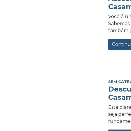
Casam
Você é um
Sabemos o
também gra
Continu
SEM CATE
Descu
Casam
Está plan
seja perf
fundament