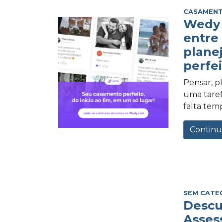
CASAMEN
Wedy 
entre
plane
perfei
Pensar, 
uma tarefa
falta tem
Continu
SEM CATE
Descu
Asses