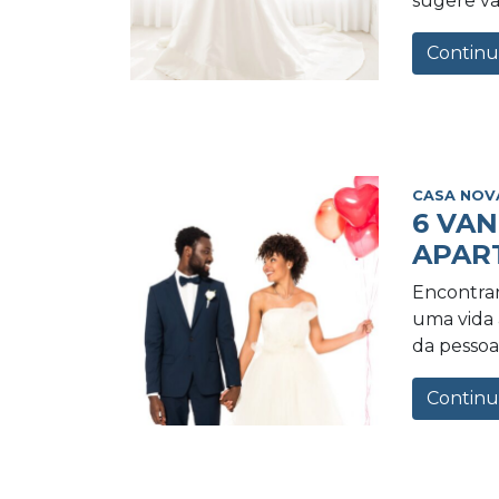
sugere va
Continu
CASA NOV
6 VA
APAR
Encontrar
uma vida a
da pessoa 
Continu