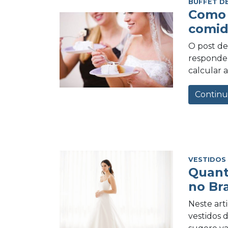
BUFFET D
Como 
comid
O post de 
responder
calcular a
Continu
VESTIDOS
Quant
no Bra
Neste art
vestidos 