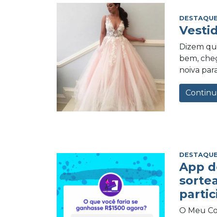
DESTAQUE
Vesti
Dizem qu
bem, cheg
noiva para
Continu
DESTAQUE
App d
sorte
partic
O Meu Com