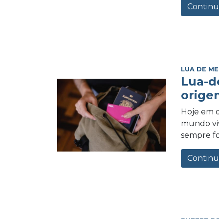
Continu
LUA DE ME
Lua-d
orige
Hoje em d
mundo vi
sempre foi
Continu