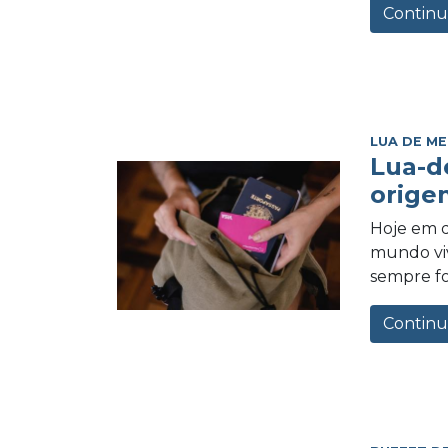
Continu
LUA DE ME
Lua-d
orige
Hoje em d
mundo vi
sempre foi
Continu