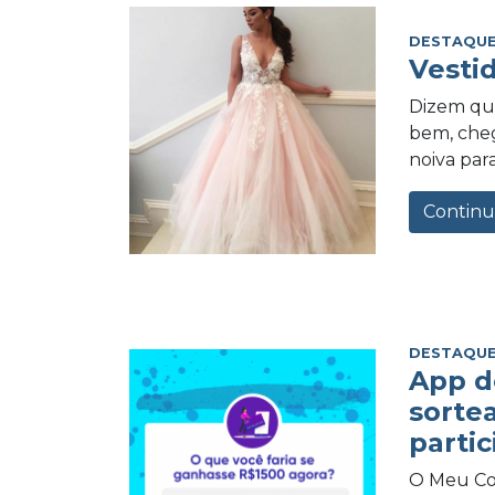
DESTAQUE
Vesti
Dizem qu
bem, cheg
noiva para
Continu
DESTAQUE
App d
sorte
partic
O Meu Com