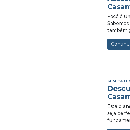
Casam
Você é um
Sabemos o
também gra
Continu
SEM CATE
Descu
Casam
Está plan
seja perf
fundament