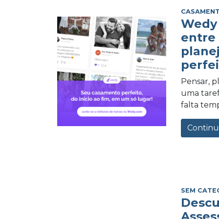
CASAMEN
Wedy 
entre
plane
perfei
Pensar, 
uma tarefa
falta tem
Continu
SEM CATE
Descu
Asses