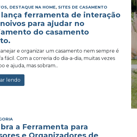
TOS
,
DESTAQUE NA HOME
,
SITES DE CASAMENTO
lança ferramenta de interação
 noivos para ajudar no
jamento do casamento
to.
planejar e organizar um casamento nem sempre é
 fácil. Com a correria do dia-a-dia, muitas vezes
po e ajuda, mas sobram...
ar lendo
GORIA
bra a Ferramenta para
sores e Organizadores de