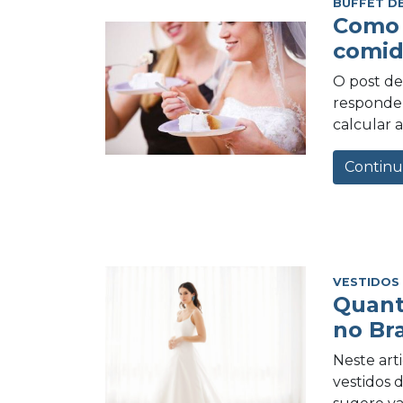
BUFFET D
Como 
comid
O post de 
responder
calcular a
Continu
VESTIDOS
Quant
no Bra
Neste art
vestidos 