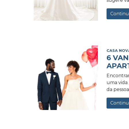
sugere va
Continu
CASA NOV
6 VA
APAR
Encontrar
uma vida a
da pessoa 
Continu