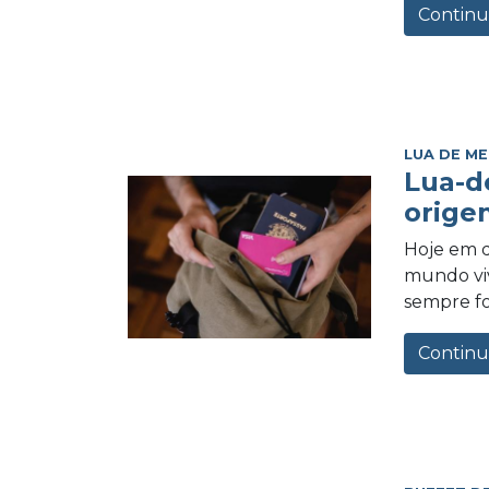
Continu
LUA DE ME
Lua-d
orige
Hoje em d
mundo vi
sempre foi
Continu