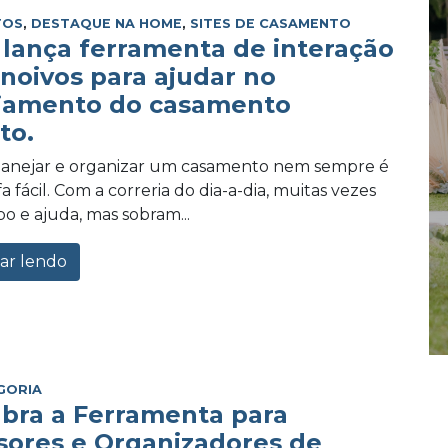
TOS
,
DESTAQUE NA HOME
,
SITES DE CASAMENTO
lança ferramenta de interação
 noivos para ajudar no
jamento do casamento
to.
planejar e organizar um casamento nem sempre é
 fácil. Com a correria do dia-a-dia, muitas vezes
po e ajuda, mas sobram...
ar lendo
GORIA
bra a Ferramenta para
sores e Organizadores de