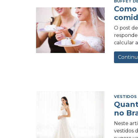
BUFFET D
Como 
comid
O post de 
responder
calcular a
Continu
VESTIDOS
Quant
no Bra
Neste art
vestidos 