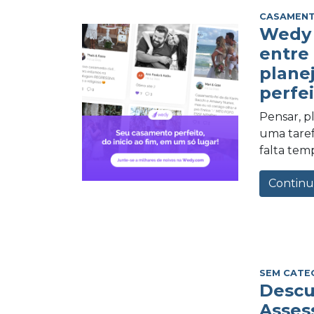
CASAMEN
Wedy 
entre
plane
perfei
Pensar, 
uma tarefa
falta tem
Continu
SEM CATE
Descu
Asses