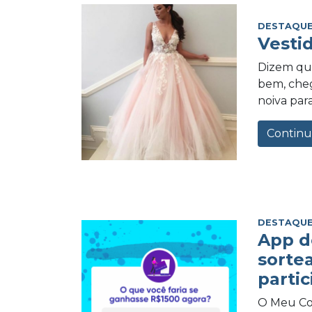
DESTAQUE
Vesti
Dizem qu
bem, cheg
noiva para
Continu
DESTAQUE
App d
sorte
partic
O Meu Com