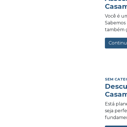
Casam
Você é um
Sabemos o
também gra
Continu
SEM CATE
Descu
Casam
Está plan
seja perf
fundament