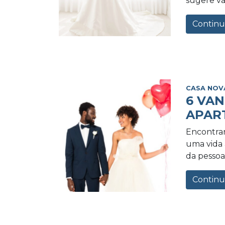
sugere va
Continu
CASA NOV
6 VA
APAR
Encontrar
uma vida a
da pessoa 
Continu