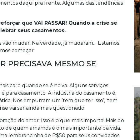
amentos daqui pra frente. Algumas das tendências
reforçar que VAI PASSAR! Quando a crise se
elebrar seus casamentos.
 vão mudar. Na verdade, já mudaram… Listamos
Vamos começar
OR PRECISAVA MESMO SE
is caro quando se é noiva. Alguns serviços
é para casamento. A indústria do casamento é,
tica. Nos empurram um ‘tem que ter isso’, ‘tem
rise vai ser ainda mais questionado.
ebração do amor. Isso é o que mais importa! Mais do
o de quem amamos é o mais importante da vida.
 uma lembrancinha de R$50 para seus convidados