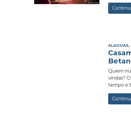
Continu
ALAGOAS
Casam
Betan
Quem nunc
vindas? O
tempo e te
Continu