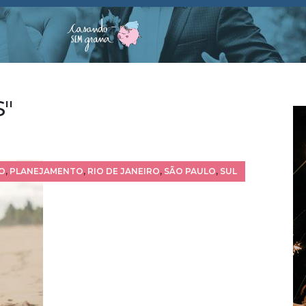
S"
O
,
PLANEJAMENTO
,
RIO DE JANEIRO
,
SÃO PAULO
,
SUL