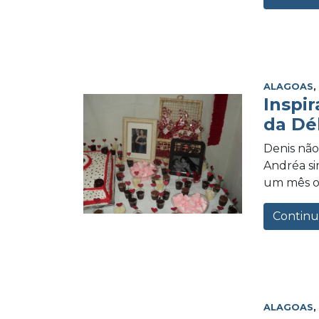
ALAGOAS
Inspi
da Dé
Denis não
Andréa s
um mês or
Continu
ALAGOAS