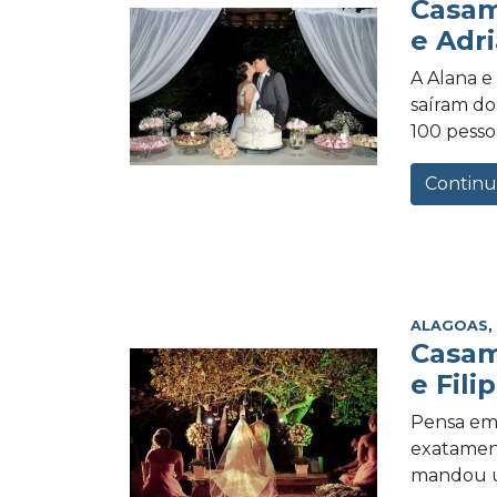
Casam
e Adr
A Alana e
saíram do
100 pessoa
Continu
ALAGOAS
Casam
e Fili
Pensa em
exatament
mandou u