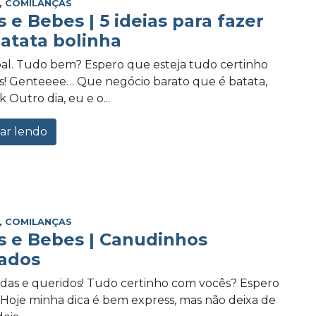
,
COMILANÇAS
e Bebes | 5 ideias para fazer
atata bolinha
oal. Tudo bem? Espero que esteja tudo certinho
! Genteeee… Que negócio barato que é batata,
 Outro dia, eu e o...
ar lendo
,
COMILANÇAS
 e Bebes | Canudinhos
ados
idas e queridos! Tudo certinho com vocês? Espero
Hoje minha dica é bem express, mas não deixa de