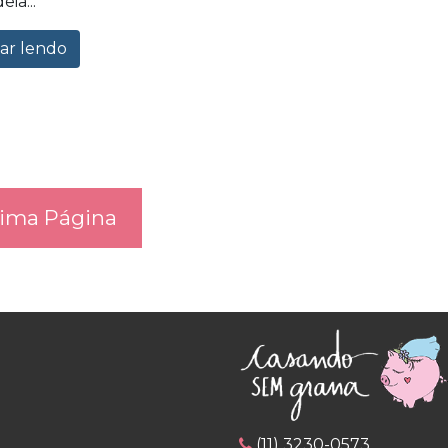
eia...
ar lendo
ima Página
(11) 3230-0573