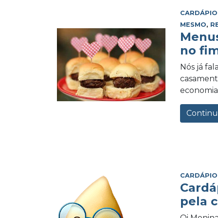
CARDÁPIO
MESMO
,
R
Menus
no fi
Nós já fa
casamento
economia 
Continu
CARDÁPIO
Cardá
pela 
Oi Menina