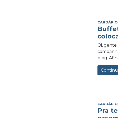
CARDÁPIO
Buffet
coloc
Oi, gente
campanha 
blog. Afina
Continu
CARDÁPIO
Pra te
casa