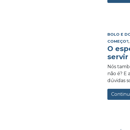
BOLO E D
COMEÇO?
O esp
servi
Nós també
não é? E a
dúvidas so
Continu