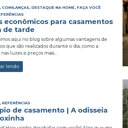
,
COMILANÇAS
,
DESTAQUE NA HOME
,
FAÇA VOCÊ
EFERÊNCIAS
 econômicos para casamentos
m de tarde
lamos aqui no blog sobre algumas vantagens de
s que são realizados durante o dia, como a
nas luzes e preços mais...
ar lendo
,
REFERÊNCIAS
pio de casamento | A odisseia
coxinha
s!! Hoje venho desabafar com vocês! Algo que me