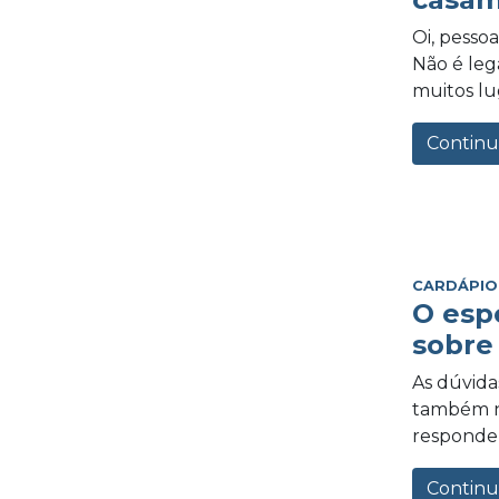
Oi, pesso
Não é leg
muitos lug
Continu
CARDÁPIO
O esp
sobre
As dúvida
também n
respondeu
Continu