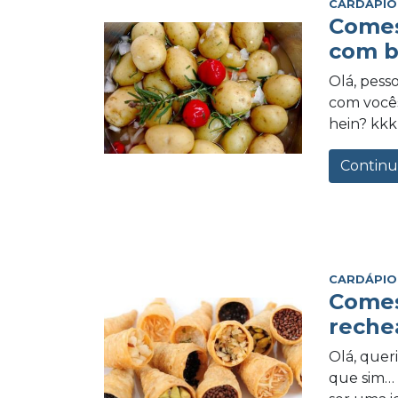
CARDÁPIO
Comes 
com b
Olá, pess
com vocês
hein? kkkk
Continu
CARDÁPIO
Comes
reche
Olá, quer
que sim… 