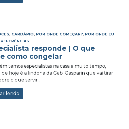
OCES
,
CARDÁPIO
,
POR ONDE COMEÇAR?
,
POR ONDE EU
,
REFERÊNCIAS
ecialista responde | O que
r e como congelar
m temos especialistas na casa a muito tempo,
 de hoje é a lindona da Gabi Gasparin que vai tirar
bre o que servir...
ar lendo