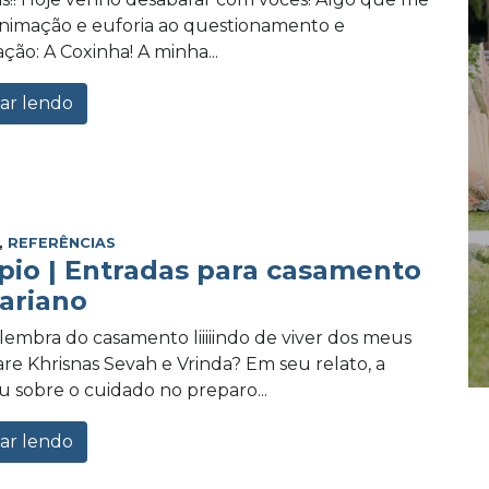
 animação e euforia ao questionamento e
ção: A Coxinha! A minha...
ar lendo
,
REFERÊNCIAS
pio | Entradas para casamento
ariano
embra do casamento liiiiindo de viver dos meus
re Khrisnas Sevah e Vrinda? Em seu relato, a
ou sobre o cuidado no preparo...
ar lendo