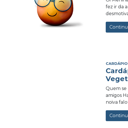
fez ir da
desmotiva
Continu
CARDÁPIO
Cardá
Veget
Quem se l
amigos Ha
noiva fal
Continu