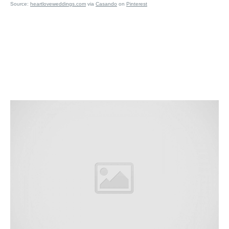
Source:
heartloveweddings.com
via
Casando
on
Pinterest