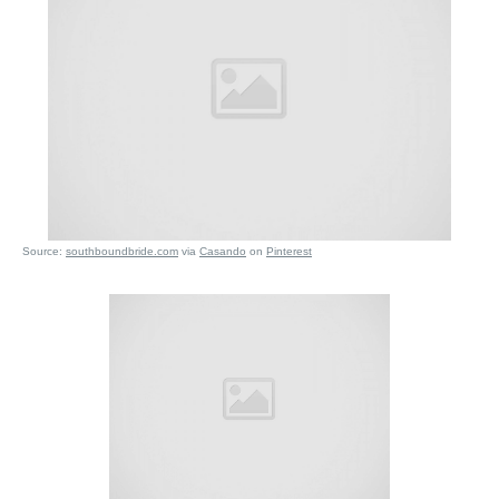
Source:
southboundbride.com
via
Casando
on
Pinterest