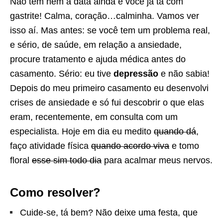
Não tem nem a data ainda e você já tá com
gastrite! Calma, coração…calminha. Vamos ver
isso aí. Mas antes: se você tem um problema real,
e sério, de saúde, em relação a ansiedade,
procure tratamento e ajuda médica antes do
casamento. Sério: eu tive
depressão
e não sabia!
Depois do meu primeiro casamento eu desenvolvi
crises de ansiedade e só fui descobrir o que elas
eram, recentemente, em consulta com um
especialista. Hoje em dia eu medito
quando dá
,
faço atividade física
quando acordo viva
e tomo
floral
esse sim todo dia
para acalmar meus nervos.
Como resolver?
Cuide-se, tá bem? Não deixe uma festa, que